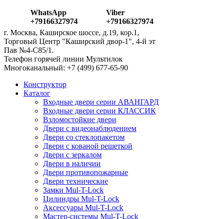
WhatsApp
Viber
+79166327974
+79166327974
г. Москва, Каширское шоссе, д.19, кор.1,
Торговый Центр "Каширский двор-1", 4-й эт
Пав №4-С85/1.
Телефон горячей линии Мультилок
Многоканальный: ‎+7 (499) 677-65-90
Конструктор
Каталог
Входные двери серии АВАНГАРД
Входные двери серии КЛАССИК
Взломостойкие двери
Двери с видеонаблюдением
Двери со стеклопакетом
Двери с кованой решеткой
Двери с зеркалом
Двери в наличии
Двери противопожарные
Двери технические
Замки Mul-T-Lock
Цилиндры Mul-T-Lock
Аксессуары Mul-T-Lock
Мастер-системы Mul-T-Lock