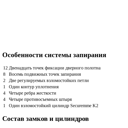
Особенности системы запирания
12
Двенадцать точек фиксации дверного полотна
8
Восемь подвижных точек запирания
2
Две регулируемых взломостойких петли
1
Один контур уплотнения
4
Четыре ребра жесткости
4
Четыре противосъемных штыря
1
Один взломостойкий цилиндр Securemme K2
Состав замков и цилиндров