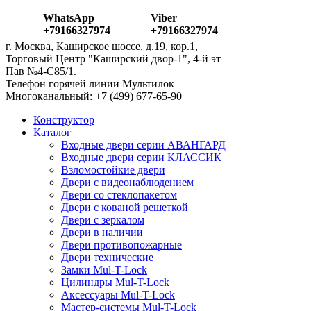
WhatsApp
Viber
+79166327974
+79166327974
г. Москва, Каширское шоссе, д.19, кор.1,
Торговый Центр "Каширский двор-1", 4-й эт
Пав №4-С85/1.
Телефон горячей линии Мультилок
Многоканальный: ‎+7 (499) 677-65-90
Конструктор
Каталог
Входные двери серии АВАНГАРД
Входные двери серии КЛАССИК
Взломостойкие двери
Двери с видеонаблюдением
Двери со стеклопакетом
Двери с кованой решеткой
Двери с зеркалом
Двери в наличии
Двери противопожарные
Двери технические
Замки Mul-T-Lock
Цилиндры Mul-T-Lock
Аксессуары Mul-T-Lock
Мастер-системы Mul-T-Lock