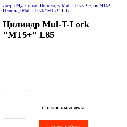
Двери Мультилок
–
Цилиндры Mul-T-Lock
–
Серия MT5+
–
Цилиндр Mul-T-Lock "MT5+" L85
Цилиндр Mul-T-Lock
"MT5+" L85
Стоимость комплекта:
Купить сейчас