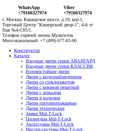
WhatsApp
Viber
+79166327974
+79166327974
г. Москва, Каширское шоссе, д.19, кор.1,
Торговый Центр "Каширский двор-1", 4-й эт
Пав №4-С85/1.
Телефон горячей линии Мультилок
Многоканальный: ‎+7 (499) 677-65-90
Конструктор
Каталог
Входные двери серии АВАНГАРД
Входные двери серии КЛАССИК
Взломостойкие двери
Двери с видеонаблюдением
Двери со стеклопакетом
Двери с кованой решеткой
Двери с зеркалом
Двери в наличии
Двери противопожарные
Двери технические
Замки Mul-T-Lock
Цилиндры Mul-T-Lock
Аксессуары Mul-T-Lock
Мастер-системы Mul-T-Lock