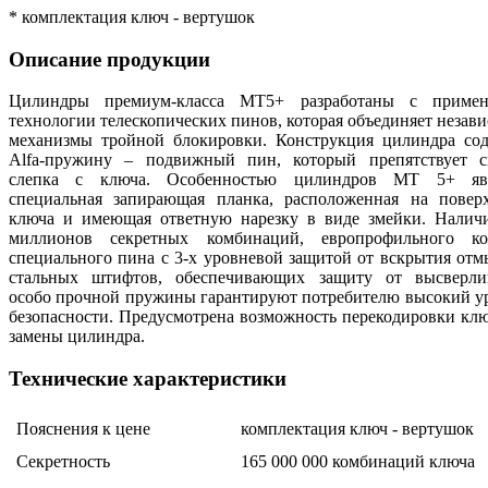
* комплектация ключ - вертушок
Описание продукции
Цилиндры премиум-класса МТ5+ разработаны с примен
технологии телескопических пинов, которая объединяет незав
механизмы тройной блокировки. Конструкция цилиндра со
Alfa-пружину – подвижный пин, который препятствует 
слепка с ключа. Особенностью цилиндров МТ 5+ явл
специальная запирающая планка, расположенная на повер
ключа и имеющая ответную нарезку в виде змейки. Налич
миллионов секретных комбинаций, европрофильного кор
специального пина с 3-х уровневой защитой от вскрытия отм
стальных штифтов, обеспечивающих защиту от высверли
особо прочной пружины гарантируют потребителю высокий у
безопасности. Предусмотрена возможность перекодировки клю
замены цилиндра.
Технические характеристики
Пояснения к цене
комплектация ключ - вертушок
Секретность
165 000 000 комбинаций ключа