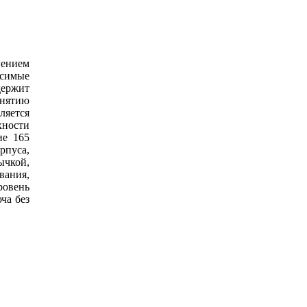
ением
исимые
держит
снятию
яется
хности
ие 165
пуса,
ычкой,
вания,
ровень
ча без