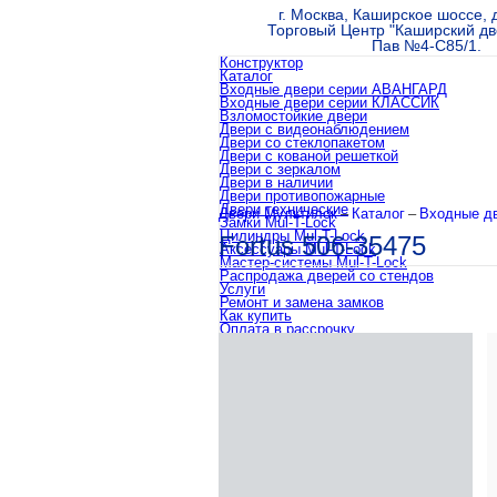
г. Москва, Каширское шоссе, д
Торговый Центр "Каширский дво
Пав №4-С85/1.
Конструктор
Каталог
Входные двери серии АВАНГАРД
Входные двери серии КЛАССИК
Взломостойкие двери
Двери с видеонаблюдением
Двери со стеклопакетом
Двери с кованой решеткой
Двери с зеркалом
Двери в наличии
Двери противопожарные
Двери технические
Двери Мультилок
–
Каталог
–
Входные дв
Замки Mul-T-Lock
Цилиндры Mul-T-Lock
Fortus 506-35475
Аксессуары Mul-T-Lock
Мастер-системы Mul-T-Lock
Распродажа дверей со стендов
Услуги
Ремонт и замена замков
Как купить
Оплата в рассрочку
Гарантия и сервис
Доставка
Отзывы
О магазине
Контакты
Партнерам
Акции
Оплата в рассрочку
Гарантия и сервис
Вакансии
Пользовательское соглашение
Политика конфиденциальности