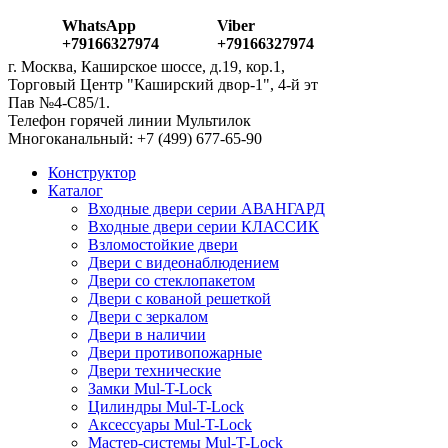
WhatsApp
Viber
+79166327974
+79166327974
г. Москва, Каширское шоссе, д.19, кор.1,
Торговый Центр "Каширский двор-1", 4-й эт
Пав №4-С85/1.
Телефон горячей линии Мультилок
Многоканальный: ‎+7 (499) 677-65-90
Конструктор
Каталог
Входные двери серии АВАНГАРД
Входные двери серии КЛАССИК
Взломостойкие двери
Двери с видеонаблюдением
Двери со стеклопакетом
Двери с кованой решеткой
Двери с зеркалом
Двери в наличии
Двери противопожарные
Двери технические
Замки Mul-T-Lock
Цилиндры Mul-T-Lock
Аксессуары Mul-T-Lock
Мастер-системы Mul-T-Lock